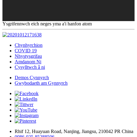
Ysgrifennwch eich neges yma a'i hanfon atom
Chynhyrchion
COVID 19
Nhystysgrifau
Amdanom Ni
Cysylltwch â ni
Demos Cynnyrch
Gwybodaeth am Gynnyrch
Rhif 12, Huayuan Road, Nanjing, Jiangsu, 210042 PR China
0086-025-85288506