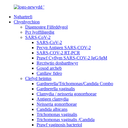
Nghartrefi
Chynhyrchion
Diagnosteg Filfeddygol
Pcr lyoffiligedig
SARS-CoV-2
SARS-CoV-2
Pecyn Antigen SARS-COV-2
SARS-COV-2 RT-PCR
Prawf Cyflym SARS-COV-2 IgG/IgM
Recriwtio dosbarthwyr
Gosod archeb
Canllaw fideo
Clefyd heintus
Gardnerella/Trichomonas/Candida Combo
Gardnerella vaginalis
Clamydia / neisseria gonorrhoeae
Antigen clamydia
Neisseria gonorrhoeae
Candida albicans
Trichomonas vaginalis
Trichomonas vaginalis /Candida
Prawf vaginosis bacteriol