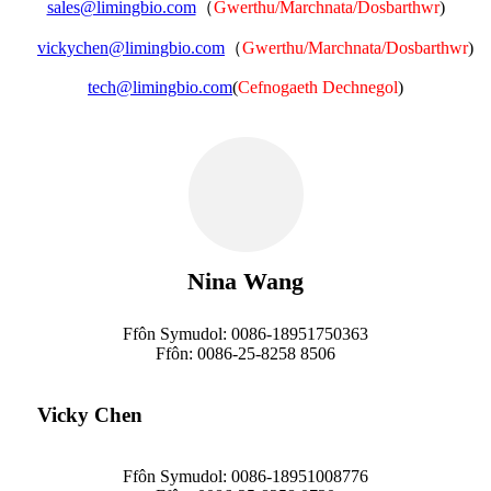
sales@limingbio.com
（
Gwerthu/Marchnata/Dosbarthwr
)
vickychen@limingbio.com
（
Gwerthu/Marchnata/Dosbarthwr
)
tech@limingbio.com
(
Cefnogaeth Dechnegol
)
Nina Wang
Ffôn Symudol: 0086-18951750363
Ffôn: 0086-25-8258 8506
Vicky Chen
Ffôn Symudol: 0086-18951008776