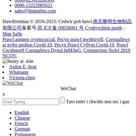
0086-13222085621
sales@limingbio.com
Hawlfreintiau © 2016-2023: Cedwir pob hawl.
南京黎明生物制品
有限公司
备案号:
苏 ICP 备 09058001 号
Cynhyrchion poeth
-
Map Safle
Prawf antigen cryptococcal
,
Pecyn prawf gwrthgyrff
,
Coronafirws
ar gyfer profion Covid-19
,
Pecyn Prawf Cyflym Covid-19
,
Prawf
Gwrthgorff Coronafirws Dynol IgM/IgG
,
Coronavirus Nofel 2019
NCOV
,
Anfon E -bost
Whatsapp
Victoria-chen
WeChat
x
Taro enter i chwilio neu esc i gau
English
Chinese
French
German
Portuguese