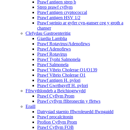
Prawf antigen strep b
Strep prawf cyflym
Prawf antigen cryptococcal
Prawf antigen HSV 1/2
Prawf sgrinio ar gyfer cyn-ganser ceg y groth a
chanser
Clefydau Gastroenteritig
Giardia Lamblia
Prawf Rotavirus/Adenofirws
Prawf Adenofirws
Prawf Rotavirus
Prawf Typhi Salmonela
Prawf Salmonela
Prawf Vibrio Cholerae O1/O139
Prawf Vibrio Cholerae O1
Prawf antigen H. pylori
Prawf Gwrthgyrff H. pylori
Ffrwythlondeb a Beichiogrwydd
Prawf Cyflym Prom
Prawf cyflym ffibronectin y ffetws
Eraill
Datrysiad staenio fflwroleuedd ffwngaidd
Prawf procalcitonin
Profion Cyflym Prom
Prawf Cyflym FOB