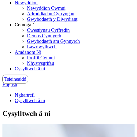
Newyddion
Newyddion Cwmni
Adroddiadau Cyfryngau
Gwybodaeth y Diwydiant
Cefnoga ’
Cwestiynau Cyffredin
Demos Cynnyrch
Gwybodaeth am Gynnyrch
Lawrlwythwch
Amdanom Ni
Proffil Cwmni
Nhystysgrifau
Cysylltwch â ni
Tsieineaidd
English
Nghartrefi
Cysylltwch â ni
Cysylltwch â ni