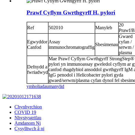
Prawf Cyflym Gwrthgyrff H. pylori
20
Ref
502010
Manyleb
Prawf/B
Gwaed
Egwyddor
Assay
cyfan /
Sbesimenau
Canfod
immunochromatograffig
serwm /
plasma
Mae Prawf Cyflym Gwrthgyrff StrongStep®
pylori yn immunoassay gweledol cyflym ar g
Defnydd a
canfod rhagdybiol ansoddol gwrthgyrff IgM 
fwriadwyd
IgG penodol i Helicobacter pylori gyda
gwaed/serwm/plasma cyfan dynol fel sbesim
ymholiadau
manylid
Chynhyrchion
COVID 19
Nhystysgrifau
Amdanom Ni
Cysylltwch â ni