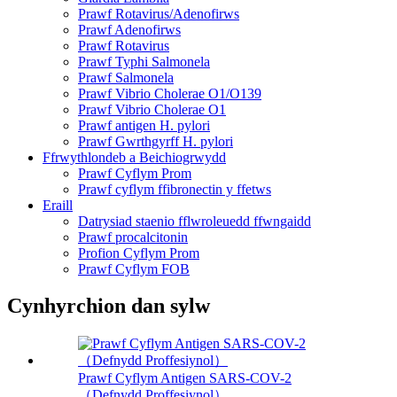
Prawf Rotavirus/Adenofirws
Prawf Adenofirws
Prawf Rotavirus
Prawf Typhi Salmonela
Prawf Salmonela
Prawf Vibrio Cholerae O1/O139
Prawf Vibrio Cholerae O1
Prawf antigen H. pylori
Prawf Gwrthgyrff H. pylori
Ffrwythlondeb a Beichiogrwydd
Prawf Cyflym Prom
Prawf cyflym ffibronectin y ffetws
Eraill
Datrysiad staenio fflwroleuedd ffwngaidd
Prawf procalcitonin
Profion Cyflym Prom
Prawf Cyflym FOB
Cynhyrchion dan sylw
Prawf Cyflym Antigen SARS-COV-2
（Defnydd Proffesiynol）