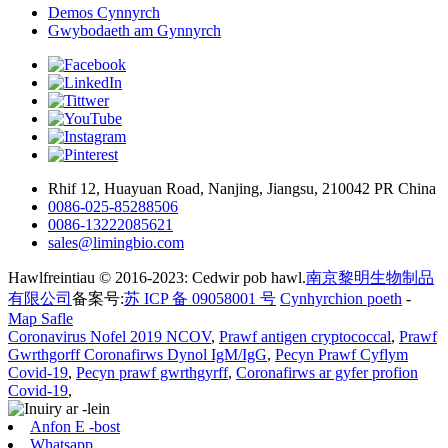
Demos Cynnyrch
Gwybodaeth am Gynnyrch
Rhif 12, Huayuan Road, Nanjing, Jiangsu, 210042 PR China
0086-025-85288506
0086-13222085621
sales@limingbio.com
Hawlfreintiau © 2016-2023: Cedwir pob hawl.
南京黎明生物制品
有限公司
备案号:
苏 ICP 备 09058001 号
Cynhyrchion poeth
-
Map Safle
Coronavirus Nofel 2019 NCOV
,
Prawf antigen cryptococcal
,
Prawf
Gwrthgorff Coronafirws Dynol IgM/IgG
,
Pecyn Prawf Cyflym
Covid-19
,
Pecyn prawf gwrthgyrff
,
Coronafirws ar gyfer profion
Covid-19
,
Anfon E -bost
Whatsapp