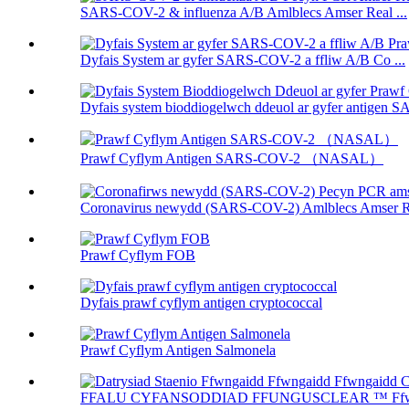
SARS-COV-2 & influenza A/B Amlblecs Amser Real ...
Dyfais System ar gyfer SARS-COV-2 a ffliw A/B Co ...
Dyfais system bioddiogelwch ddeuol ar gyfer antigen 
Prawf Cyflym Antigen SARS-COV-2 （NASAL）
Coronavirus newydd (SARS-COV-2) Amlblecs Amser Rea
Prawf Cyflym FOB
Dyfais prawf cyflym antigen cryptococcal
Prawf Cyflym Antigen Salmonela
FFALU CYFANSODDIAD FFUNGUSCLEAR ™ Ffwngai