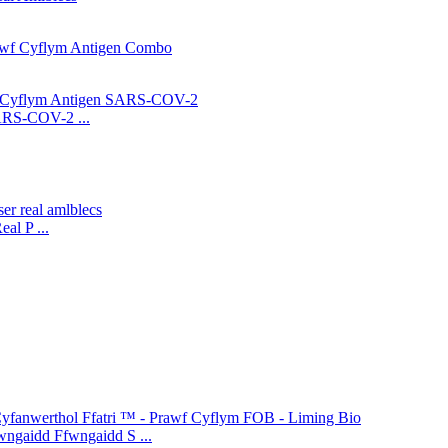
SARS-COV-2 ...
l P ...
dd Ffwngaidd S ...