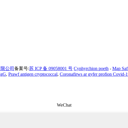
有限公司
备案号:
苏 ICP 备 09058001 号
Cynhyrchion poeth
-
Map Saf
IgG
,
Prawf antigen cryptococcal
,
Coronafirws ar gyfer profion Covid-
WeChat