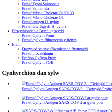
Prawf Typhi Salmonela
Prawf Salmonela
Prawf Vibrio Cholerae O1/O139
Prawf Vibrio Cholerae O1
Prawf antigen H. pylori
Prawf Gwrthgyrff H. pylori
Ffrwythlondeb a Beichiogrwydd
Prawf Cyflym Prom
Prawf cyflym ffibronectin y ffetws
Eraill
Datrysiad staenio fflwroleuedd ffwngaidd
Prawf procalcitonin
Profion Cyflym Prom
Prawf Cyflym FOB
Cynhyrchion dan sylw
Prawf Cyflym Antigen SARS-COV-2 （Defnydd Proff
Prawf Cyflym Antigen SARS-COV-2 ar gyfer poer