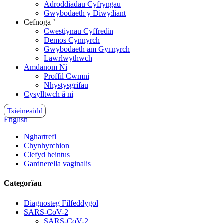
Adroddiadau Cyfryngau
Gwybodaeth y Diwydiant
Cefnoga ’
Cwestiynau Cyffredin
Demos Cynnyrch
Gwybodaeth am Gynnyrch
Lawrlwythwch
Amdanom Ni
Proffil Cwmni
Nhystysgrifau
Cysylltwch â ni
Tsieineaidd
English
Nghartrefi
Chynhyrchion
Clefyd heintus
Gardnerella vaginalis
Categorïau
Diagnosteg Filfeddygol
SARS-CoV-2
SARS-CoV-2