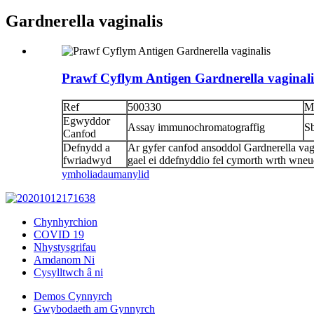
Gardnerella vaginalis
Prawf Cyflym Antigen Gardnerella vaginali
Ref
500330
M
Egwyddor
Assay immunochromatograffig
S
Canfod
Defnydd a
Ar gyfer canfod ansoddol Gardnerella vag
fwriadwyd
gael ei ddefnyddio fel cymorth wrth wneud
ymholiadau
manylid
Chynhyrchion
COVID 19
Nhystysgrifau
Amdanom Ni
Cysylltwch â ni
Demos Cynnyrch
Gwybodaeth am Gynnyrch