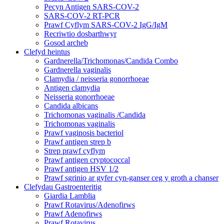
Pecyn Antigen SARS-COV-2
SARS-COV-2 RT-PCR
Prawf Cyflym SARS-COV-2 IgG/IgM
Recriwtio dosbarthwyr
Gosod archeb
Clefyd heintus
Gardnerella/Trichomonas/Candida Combo
Gardnerella vaginalis
Clamydia / neisseria gonorrhoeae
Antigen clamydia
Neisseria gonorrhoeae
Candida albicans
Trichomonas vaginalis /Candida
Trichomonas vaginalis
Prawf vaginosis bacteriol
Prawf antigen strep b
Strep prawf cyflym
Prawf antigen cryptococcal
Prawf antigen HSV 1/2
Prawf sgrinio ar gyfer cyn-ganser ceg y groth a chanser
Clefydau Gastroenteritig
Giardia Lamblia
Prawf Rotavirus/Adenofirws
Prawf Adenofirws
Prawf Rotavirus