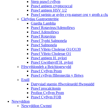
Strep prawf cyflym
Prawf antigen cryptococcal
Prawf antigen HSV 1/2
Prawf sgrinio ar gyfer cyn-ganser ceg y groth a ch
Clefydau Gastroenteritig
Giardia Lamblia
Prawf Rotavirus/Adenofirws
Prawf Adenofirws
Prawf Rotavirus
Prawf Typhi Salmonela
Prawf Salmonela
Prawf Vibrio Cholerae O1/O139
Prawf Vibrio Cholerae O1
Prawf antigen H. pylori
Prawf Gwrthgyrff H. pylori
Ffrwythlondeb a Beichiogrwydd
Prawf Cyflym Prom
Prawf cyflym ffibronectin y ffetws
Eraill
Datrysiad staenio fflwroleuedd ffwngaidd
Prawf procalcitonin
Profion Cyflym Prom
Prawf Cyflym FOB
Newyddion
Newyddion Cwmni