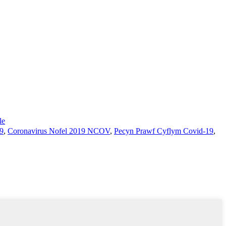
le
19
,
Coronavirus Nofel 2019 NCOV
,
Pecyn Prawf Cyflym Covid-19
,