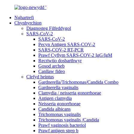
Nghartrefi
Chynhyrchion
Diagnosteg Filfeddygol
SARS-CoV-2
SARS-CoV-2
Pecyn Antigen SARS-COV-2
SARS-COV-2 RT-PCR
Prawf Cyflym SARS-COV-2 IgG/IgM
Recriwtio dosbarthwyr
Gosod archeb
Canllaw fideo
Clefyd heintus
Gardnerella/Trichomonas/Candida Combo
Gardnerella vaginalis
Clamydia / neisseria gonorrhoeae
Antigen clamydia
Neisseria gonorrhoeae
Candida albicans
Trichomonas vaginalis
Trichomonas vaginalis /Candida
Prawf vaginosis bacteriol
Prawf antigen strep b