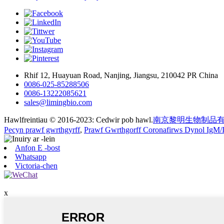
Rhif 12, Huayuan Road, Nanjing, Jiangsu, 210042 PR China
0086-025-85288506
0086-13222085621
sales@limingbio.com
Hawlfreintiau © 2016-2023: Cedwir pob hawl.
南京黎明生物制品
Pecyn prawf gwrthgyrff
,
Prawf Gwrthgorff Coronafirws Dynol IgM/
Anfon E -bost
Whatsapp
Victoria-chen
x