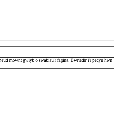
wneud mownt gwlyb o swabiau'r fagina. Bwriedir i'r pecyn hwn