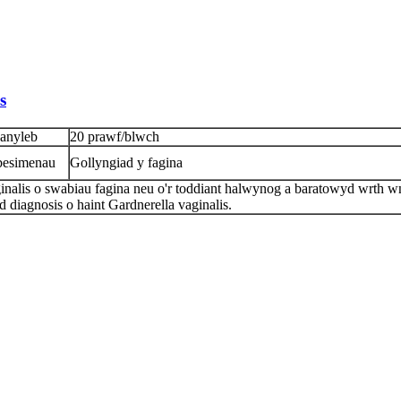
s
anyleb
20 prawf/blwch
besimenau
Gollyngiad y fagina
inalis o swabiau fagina neu o'r toddiant halwynog a baratowyd wrth 
 diagnosis o haint Gardnerella vaginalis.