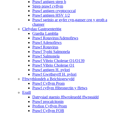
Prawf antigen strep b
Strep prawf cyflym
Prawf antigen cryptococcal
Prawf antigen HSV 1/2
Prawf sgrinio ar gyfer cyn-ganser ceg y groth a
chanser
Clefydau Gastroenteritig
Giardia Lamblia
Prawf Rotavirus/Adenofirws
Prawf Adenofirws
Prawf Rotavirus
Prawf Typhi Salmonela
Prawf Salmonela
Prawf Vibrio Cholerae O1/O139
Prawf Vibrio Cholerae O1
Prawf antigen H. pylori
Prawf Gwrthgyrff H. pylori
Ffrwythlondeb a Beichiogrwydd
Prawf Cyflym Prom
Prawf cyflym ffibronectin y ffetws
Eraill
Datrysiad staenio fflwroleuedd ffwngaidd
Prawf procalcitonin
Profion Cyflym Prom
Prawf Cyflym FOB