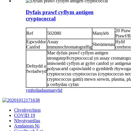
Dyfais prawf cyflym antigen
cryptococcal
20 Praw
Ref
502080
Manyleb
Prawf/B
Egwyddor
Assay
Hylif
Sbesimenau
Canfod
immunochromatograffig
cerebro
Mae dyfais prawf cyflym antigen
strongstep®cryptococcal yn assay cromatogra
imiwnedd cyflym ar gyfer canfod yr antigena
Defnydd a
polysacarid capsiwlaidd o gymhleth rhywoga
fwriadwyd
cryptococcus cryptococcus (cryptococcus ne
cryptococcus gattii) mewn serwm, plasma, p
a cerbydau cyfan
ymholiadau
manylid
Chynhyrchion
COVID 19
Nhystysgrifau
Amdanom Ni