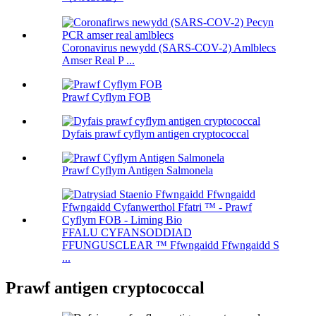
Coronavirus newydd (SARS-COV-2) Amlblecs
Amser Real P ...
Prawf Cyflym FOB
Dyfais prawf cyflym antigen cryptococcal
Prawf Cyflym Antigen Salmonela
FFALU CYFANSODDIAD
FFUNGUSCLEAR ™ Ffwngaidd Ffwngaidd S
...
Prawf antigen cryptococcal