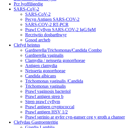
Pcr lyoffiligedig
SARS-CoV-2
SARS-CoV-2
Pecyn Antigen SARS-COV-2
SARS-COV-2 RT-PCR
Prawf Cyflym SARS-COV-2 IgG/IgM
Recriwtio dosbarthwyr
Gosod archeb
Clefyd heintus
Gardnerella/Trichomonas/Candida Combo
Gardnerella vaginalis
Clamydia / neisseria gonorrhoeae
Antigen clamydia
Neisseria gonorrhoeae
Candida albicans
Trichomonas vaginalis /Candida
Trichomonas vaginalis
Prawf vaginosis bacteriol
Prawf antigen strep b
Strep prawf cyflym
Prawf antigen cryptococcal
Prawf antigen HSV 1/2
Prawf sgrinio ar gyfer cyn-ganser ceg y groth a chanser
Clefydau Gastroenteritig
Giardia Lamblia