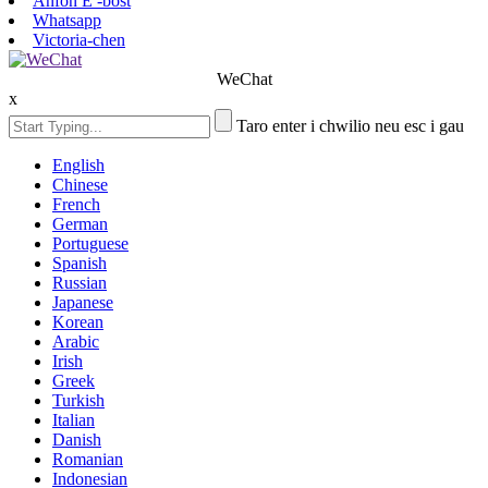
Anfon E -bost
Whatsapp
Victoria-chen
WeChat
x
Taro enter i chwilio neu esc i gau
English
Chinese
French
German
Portuguese
Spanish
Russian
Japanese
Korean
Arabic
Irish
Greek
Turkish
Italian
Danish
Romanian
Indonesian