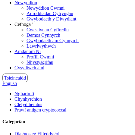
Newyddion
Newyddion Cwmni
Adroddiadau Cyfryngau
Gwybodaeth y Diwydiant
Cefnoga ’
Cwestiynau Cyffredin
Demos Cynnyrch
Gwybodaeth am Gynnyrch
Lawrlwythwch
Amdanom Ni
Proffil Cwmni
Nhystysgrifau
Cysylltwch â ni
Tsieineaidd
English
Nghartrefi
Chynhyrchion
Clefyd heintus
Prawf antigen cryptococcal
Categorïau
Diagnosteg Filfeddygol