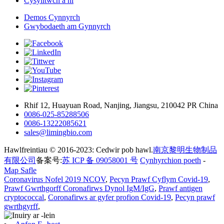
Cysylltwch â ni
Demos Cynnyrch
Gwybodaeth am Gynnyrch
Rhif 12, Huayuan Road, Nanjing, Jiangsu, 210042 PR China
0086-025-85288506
0086-13222085621
sales@limingbio.com
Hawlfreintiau © 2016-2023: Cedwir pob hawl.
南京黎明生物制品
有限公司
备案号:
苏 ICP 备 09058001 号
Cynhyrchion poeth
-
Map Safle
Coronavirus Nofel 2019 NCOV
,
Pecyn Prawf Cyflym Covid-19
,
Prawf Gwrthgorff Coronafirws Dynol IgM/IgG
,
Prawf antigen
cryptococcal
,
Coronafirws ar gyfer profion Covid-19
,
Pecyn prawf
gwrthgyrff
,