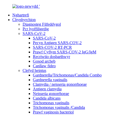
Nghartrefi
Chynhyrchion
Diagnosteg Filfeddygol
Pcr lyoffiligedig
SARS-CoV-2
SARS-CoV-2
Pecyn Antigen SARS-COV-2
SARS-COV-2 RT-PCR
Prawf Cyflym SARS-COV-2 IgG/IgM
Recriwtio dosbarthwyr
Gosod archeb
Canllaw fideo
Clefyd heintus
Gardnerella/Trichomonas/Candida Combo
Gardnerella vaginalis
Clamydia / neisseria gonorrhoeae
Antigen clamydia
Neisseria gonorrhoeae
Candida albicans
Trichomonas vaginalis
Trichomonas vaginalis /Candida
Prawf vaginosis bacteriol