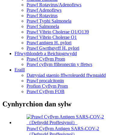
Prawf Rotavirus/Adenofirws
Prawf Adenofirws
Prawf Rotavirus
Prawf Typhi Salmonela
Prawf Salmonela
Prawf Vibrio Cholerae O1/O139
Prawf Vibrio Cholerae O1
Prawf antigen H. pylori
Prawf Gwrthgyrff H. pylori
Ffrwythlondeb a Beichiogrwydd
Prawf Cyflym Prom
Prawf cyflym ffibronectin y ffetws
Eraill
Datrysiad staenio fflwroleuedd ffwngaidd
Prawf procalcitonin
Profion Cyflym Prom
Prawf Cyflym FOB
Cynhyrchion dan sylw
Prawf Cyflym Antigen SARS-COV-2
（Defnydd Proffesiynol）