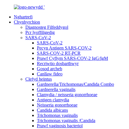
Nghartrefi
Chynhyrchion
Diagnosteg Filfeddygol
Pcr lyoffiligedig
SARS-CoV-2
SARS-CoV-2
Pecyn Antigen SARS-COV-2
SARS-COV-2 RT-PCR
Prawf Cyflym SARS-COV-2 IgG/IgM
Recriwtio dosbarthwyr
Gosod archeb
Canllaw fideo
Clefyd heintus
Gardnerella/Trichomonas/Candida Combo
Gardnerella vaginalis
Clamydia / neisseria gonorrhoeae
Antigen clamydia
Neisseria gonorrhoeae
Candida albicans
Trichomonas vaginalis
Trichomonas vaginalis /Candida
Prawf vaginosis bacteriol