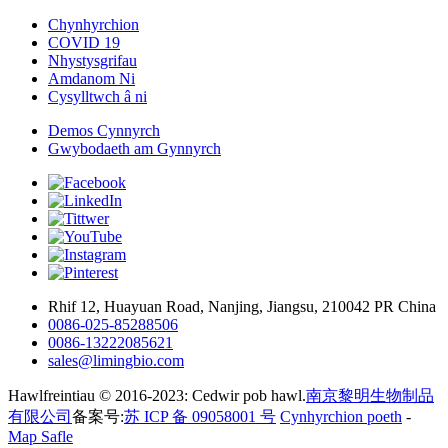
Chynhyrchion
COVID 19
Nhystysgrifau
Amdanom Ni
Cysylltwch â ni
Demos Cynnyrch
Gwybodaeth am Gynnyrch
Rhif 12, Huayuan Road, Nanjing, Jiangsu, 210042 PR China
0086-025-85288506
0086-13222085621
sales@limingbio.com
Hawlfreintiau © 2016-2023: Cedwir pob hawl.
南京黎明生物制品
有限公司
备案号:
苏 ICP 备 09058001 号
Cynhyrchion poeth
-
Map Safle