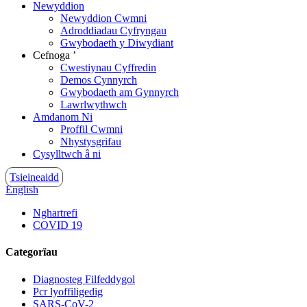
Newyddion
Newyddion Cwmni
Adroddiadau Cyfryngau
Gwybodaeth y Diwydiant
Cefnoga ’
Cwestiynau Cyffredin
Demos Cynnyrch
Gwybodaeth am Gynnyrch
Lawrlwythwch
Amdanom Ni
Proffil Cwmni
Nhystysgrifau
Cysylltwch â ni
Tsieineaidd
English
Nghartrefi
COVID 19
Categorïau
Diagnosteg Filfeddygol
Pcr lyoffiligedig
SARS-CoV-2