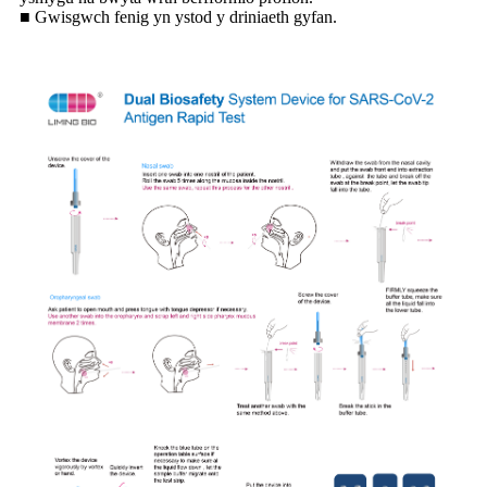
■ Gwisgwch fenig yn ystod y driniaeth gyfan.