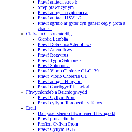
Prawf antigen strep b
Strep prawf cyflym
Prawf antigen cryptococcal
Prawf antigen HSV 1/2
Prawf sgrinio ar gyfer cyn-ganser ceg y groth a
chanser
Clefydau Gastroenteritig
Giardia Lamblia
Prawf Rotavirus/Adenofirws
Prawf Adenofirws
Prawf Rotavirus
Prawf Typhi Salmonela
Prawf Salmonela
Prawf Vibrio Cholerae O1/O139
Prawf Vibrio Cholerae O1
Prawf antigen H. pylori
Prawf Gwrthgyrff H. pylori
Ffrwythlondeb a Beichiogrwydd
Prawf Cyflym Prom
Prawf cyflym ffibronectin y ffetws
Eraill
Datrysiad staenio fflwroleuedd ffwngaidd
Prawf procalcitonin
Profion Cyflym Prom
Prawf Cyflym FOB