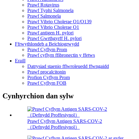
Prawf Rotavirus
Prawf Typhi Salmonela
Prawf Salmonela
Prawf Vibrio Cholerae O1/O139
Prawf Vibrio Cholerae O1
Prawf antigen H. pylori
Prawf Gwrthgyrff H. pylori
Ffrwythlondeb a Beichiogrwydd
Prawf Cyflym Prom
Prawf cyflym ffibronectin y ffetws
Eraill
Datrysiad staenio fflwroleuedd ffwngaidd
Prawf procalcitonin
Profion Cyflym Prom
Prawf Cyflym FOB
Cynhyrchion dan sylw
Prawf Cyflym Antigen SARS-COV-2
（Defnydd Proffesiynol）