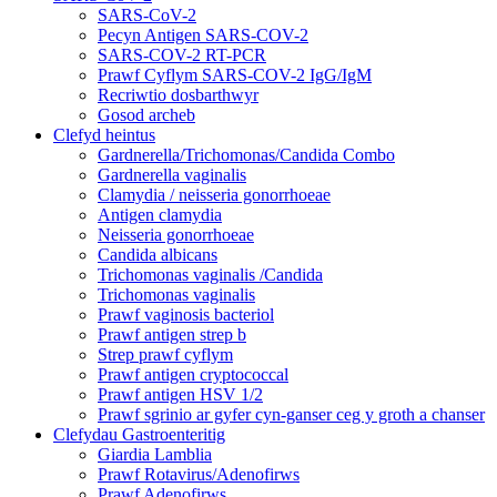
SARS-CoV-2
Pecyn Antigen SARS-COV-2
SARS-COV-2 RT-PCR
Prawf Cyflym SARS-COV-2 IgG/IgM
Recriwtio dosbarthwyr
Gosod archeb
Clefyd heintus
Gardnerella/Trichomonas/Candida Combo
Gardnerella vaginalis
Clamydia / neisseria gonorrhoeae
Antigen clamydia
Neisseria gonorrhoeae
Candida albicans
Trichomonas vaginalis /Candida
Trichomonas vaginalis
Prawf vaginosis bacteriol
Prawf antigen strep b
Strep prawf cyflym
Prawf antigen cryptococcal
Prawf antigen HSV 1/2
Prawf sgrinio ar gyfer cyn-ganser ceg y groth a chanser
Clefydau Gastroenteritig
Giardia Lamblia
Prawf Rotavirus/Adenofirws
Prawf Adenofirws