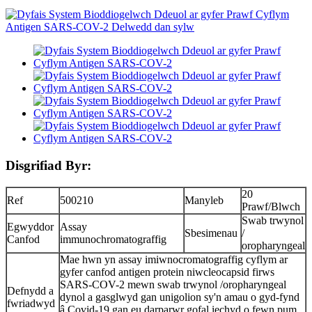
Disgrifiad Byr:
20
Ref
500210
Manyleb
Prawf/Blwch
Swab trwynol
Egwyddor
Assay
Sbesimenau
/
Canfod
immunochromatograffig
oropharyngeal
Mae hwn yn assay imiwnocromatograffig cyflym ar
gyfer canfod antigen protein niwcleocapsid firws
SARS-COV-2 mewn swab trwynol /oropharyngeal
Defnydd a
dynol a gasglwyd gan unigolion sy'n amau ​​o gyd-fynd
fwriadwyd
â Covid-19 gan eu darparwr gofal iechyd o fewn pum