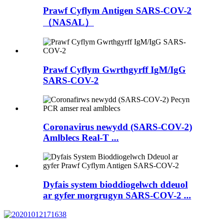
Prawf Cyflym Antigen SARS-COV-2
（NASAL）
Prawf Cyflym Gwrthgyrff IgM/IgG
SARS-COV-2
Coronavirus newydd (SARS-COV-2)
Amlblecs Real-T ...
Dyfais system bioddiogelwch ddeuol
ar gyfer morgrugyn SARS-COV-2 ...