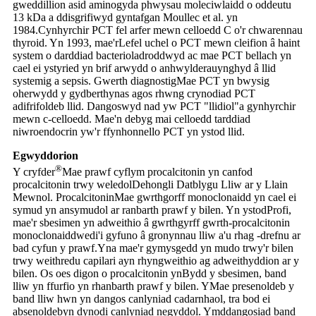
gweddillion asid amino
gyda phwysau moleciwlaidd o oddeutu
13 kDa a ddisgrifiwyd gyntaf
gan Moullec et al. yn
1984.
Cynhyrchir PCT fel arfer mewn celloedd C o'r chwarennau
thyroid. Yn 1993, mae'r
Lefel uchel o PCT mewn cleifion â haint
system o darddiad bacteriol
adroddwyd ac mae PCT bellach yn
cael ei ystyried yn brif arwydd o anhwylderau
ynghyd â llid
systemig a sepsis. Gwerth diagnostig
Mae PCT yn bwysig
oherwydd y gydberthynas agos rhwng crynodiad PCT
a
difrifoldeb llid. Dangoswyd nad yw PCT "llidiol"
a gynhyrchir
mewn c-celloedd. Mae'n debyg mai celloedd tarddiad
niwroendocrin yw'r ffynhonnell
o PCT yn ystod llid.
Egwyddorion
®
Y cryfder
Mae prawf cyflym procalcitonin yn canfod
procalcitonin trwy weledol
Dehongli Datblygu Lliw ar y Llain
Mewnol. Procalcitonin
Mae gwrthgorff monoclonaidd yn cael ei
symud yn ansymudol ar ranbarth prawf y bilen. Yn ystod
Profi,
mae'r sbesimen yn adweithio â gwrthgyrff gwrth-procalcitonin
monoclonaidd
wedi'i gyfuno â gronynnau lliw a'u rhag -drefnu ar
bad cyfun y prawf.
Yna mae'r gymysgedd yn mudo trwy'r bilen
trwy weithredu capilari a
yn rhyngweithio ag adweithyddion ar y
bilen. Os oes digon o procalcitonin yn
Bydd y sbesimen, band
lliw yn ffurfio yn rhanbarth prawf y bilen. Y
Mae presenoldeb y
band lliw hwn yn dangos canlyniad cadarnhaol, tra bod ei
absenoldeb
yn dynodi canlyniad negyddol. Ymddangosiad band