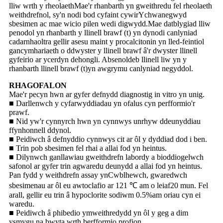
lliw wrth y rheolaeth
Mae'r rhanbarth yn gweithredu fel rheolaeth
weithdrefnol, sy'n nodi bod cyfaint cywir
Ychwanegwyd
sbesimen ac mae wicio pilen wedi digwydd.
Mae datblygiad lliw
penodol yn rhanbarth y llinell brawf (t) yn dynodi canlyniad
cadarnhaol
tra gellir asesu maint y procalcitonin yn lled-feintiol
gan
cymhariaeth o ddwyster y llinell brawf â'r dwyster llinell
gyfeirio ar y
cerdyn dehongli. Absenoldeb llinell liw yn y
rhanbarth llinell brawf (t)
yn awgrymu canlyniad negyddol.
RHAGOFALON
Mae'r pecyn hwn ar gyfer defnydd diagnostig in vitro yn unig.
■ Darllenwch y cyfarwyddiadau yn ofalus cyn perfformio'r
prawf.
■ Nid yw'r cynnyrch hwn yn cynnwys unrhyw ddeunyddiau
ffynhonnell ddynol.
■ Peidiwch â defnyddio cynnwys cit ar ôl y dyddiad dod i ben.
■ Trin pob sbesimen fel rhai a allai fod yn heintus.
■ Dilynwch ganllawiau gweithdrefn labordy a bioddiogelwch
safonol ar gyfer trin a
gwaredu deunydd a allai fod yn heintus.
Pan fydd y weithdrefn assay yn
Cwblhewch, gwaredwch
sbesimenau ar ôl eu awtoclafio ar 121 ℃ am o leiaf
20 mun. Fel
arall, gellir eu trin â hypoclorite sodiwm 0.5%
am oriau cyn ei
waredu.
■ Peidiwch â phibedio ymweithredydd yn ôl y geg a dim
ysmygu na bwyta wrth berfformio profion.