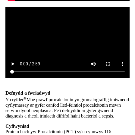
Defnydd a fwriadwyd
®
Y cryfder
Mae prawf procalcitonin yn gromatograffig imiwnedd
cyflym
assay ar gyfer canfod lled-feintiol procalcitonin mewn
serwm dynol neu
plasma. Fe'i defnyddir ar gyfer gwneud
diagnosis a rheoli triniaeth difrifol,
haint bacteriol a sepsis.
Cyflwyniad
Protein bach yw Procalcitonin (PCT) sy'n cynnwys 116