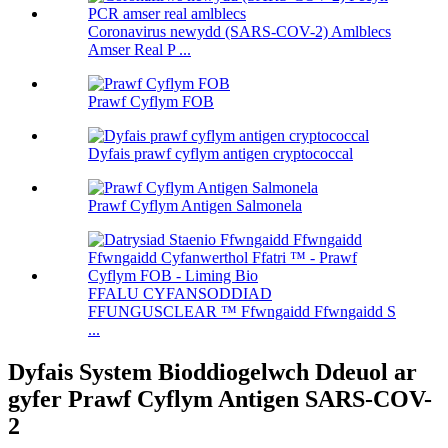
Coronavirus newydd (SARS-COV-2) Amlblecs
Amser Real P ...
Prawf Cyflym FOB
Dyfais prawf cyflym antigen cryptococcal
Prawf Cyflym Antigen Salmonela
FFALU CYFANSODDIAD
FFUNGUSCLEAR ™ Ffwngaidd Ffwngaidd S
...
Dyfais System Bioddiogelwch Ddeuol ar
gyfer Prawf Cyflym Antigen SARS-COV-
2