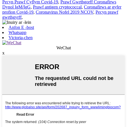
Pecyn Prawf Cyflym Covid-19
,
Prawf Gwrthgorff Coronafirws
Dynol IgM/IgG
,
Prawf antigen cryptococcal
,
Coronafirws ar gyfer
profion Covid-19
,
Coronavirus Nofel 2019 NCOV
,
Pecyn prawf
gwrthgyrff
,
Anfon E -bost
Whatsapp
Victoria-chen
WeChat
x