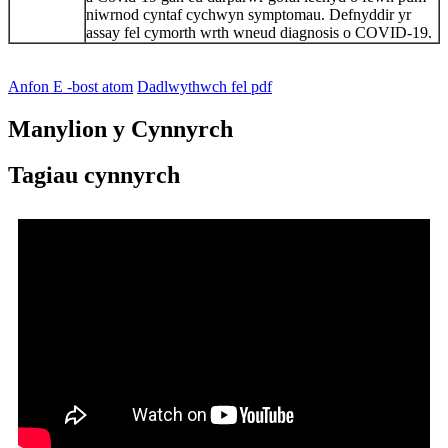
niwrnod cyntaf cychwyn symptomau. Defnyddir yr
assay fel cymorth wrth wneud diagnosis o COVID-19.
Anfon E -bost atom
Dadlwythwch fel pdf
Manylion y Cynnyrch
Tagiau cynnyrch