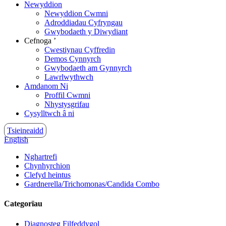
Newyddion
Newyddion Cwmni
Adroddiadau Cyfryngau
Gwybodaeth y Diwydiant
Cefnoga ’
Cwestiynau Cyffredin
Demos Cynnyrch
Gwybodaeth am Gynnyrch
Lawrlwythwch
Amdanom Ni
Proffil Cwmni
Nhystysgrifau
Cysylltwch â ni
Tsieineaidd
English
Nghartrefi
Chynhyrchion
Clefyd heintus
Gardnerella/Trichomonas/Candida Combo
Categorïau
Diagnosteg Filfeddygol