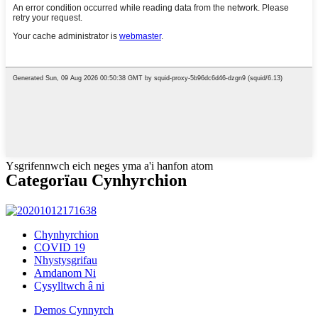
Ysgrifennwch eich neges yma a'i hanfon atom
Categorïau Cynhyrchion
Chynhyrchion
COVID 19
Nhystysgrifau
Amdanom Ni
Cysylltwch â ni
Demos Cynnyrch