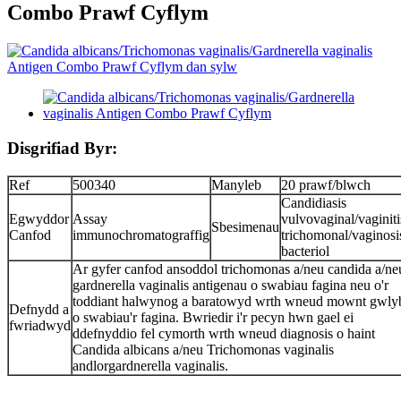
Combo Prawf Cyflym
Disgrifiad Byr:
Ref
500340
Manyleb
20 prawf/blwch
Candidiasis
Egwyddor
Assay
vulvovaginal/vaginiti
Sbesimenau
Canfod
immunochromatograffig
trichomonal/vaginosi
bacteriol
Ar gyfer canfod ansoddol trichomonas a/neu candida a/ne
gardnerella vaginalis antigenau o swabiau fagina neu o'r
toddiant halwynog a baratowyd wrth wneud mownt gwly
Defnydd a
o swabiau'r fagina. Bwriedir i'r pecyn hwn gael ei
fwriadwyd
ddefnyddio fel cymorth wrth wneud diagnosis o haint
Candida albicans a/neu Trichomonas vaginalis
andlorgardnerella vaginalis.