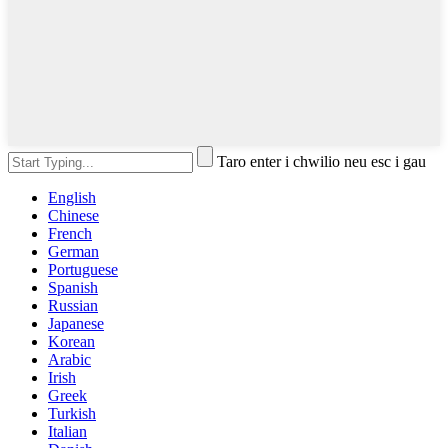
Taro enter i chwilio neu esc i gau
English
Chinese
French
German
Portuguese
Spanish
Russian
Japanese
Korean
Arabic
Irish
Greek
Turkish
Italian