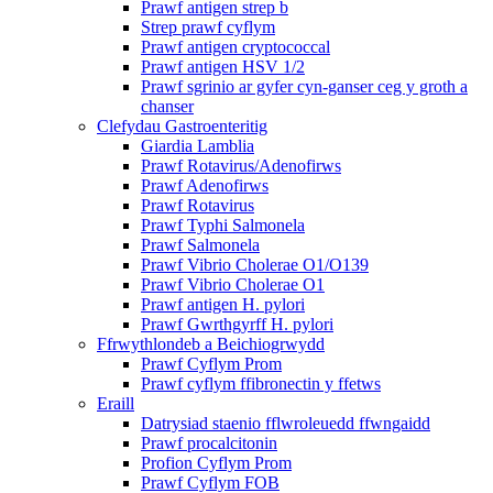
Prawf antigen strep b
Strep prawf cyflym
Prawf antigen cryptococcal
Prawf antigen HSV 1/2
Prawf sgrinio ar gyfer cyn-ganser ceg y groth a
chanser
Clefydau Gastroenteritig
Giardia Lamblia
Prawf Rotavirus/Adenofirws
Prawf Adenofirws
Prawf Rotavirus
Prawf Typhi Salmonela
Prawf Salmonela
Prawf Vibrio Cholerae O1/O139
Prawf Vibrio Cholerae O1
Prawf antigen H. pylori
Prawf Gwrthgyrff H. pylori
Ffrwythlondeb a Beichiogrwydd
Prawf Cyflym Prom
Prawf cyflym ffibronectin y ffetws
Eraill
Datrysiad staenio fflwroleuedd ffwngaidd
Prawf procalcitonin
Profion Cyflym Prom
Prawf Cyflym FOB