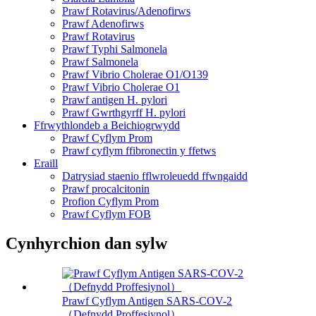
Prawf Rotavirus/Adenofirws
Prawf Adenofirws
Prawf Rotavirus
Prawf Typhi Salmonela
Prawf Salmonela
Prawf Vibrio Cholerae O1/O139
Prawf Vibrio Cholerae O1
Prawf antigen H. pylori
Prawf Gwrthgyrff H. pylori
Ffrwythlondeb a Beichiogrwydd
Prawf Cyflym Prom
Prawf cyflym ffibronectin y ffetws
Eraill
Datrysiad staenio fflwroleuedd ffwngaidd
Prawf procalcitonin
Profion Cyflym Prom
Prawf Cyflym FOB
Cynhyrchion dan sylw
Prawf Cyflym Antigen SARS-COV-2
（Defnydd Proffesiynol）