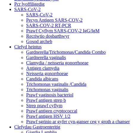
Pcr lyoffiligedig
SARS-CoV-2
SARS-CoV-2
Pecyn Antigen SARS-COV-2
SARS-COV-2 RT-PCR
Prawf Cyflym SARS-COV-2 IgG/IgM
Recriwtio dosbarthwyr
Gosod archeb
Clefyd heintus
Gardnerella/Trichomonas/Candida Combo
Gardnerella vaginalis
Clamydia / neisseria gonorrhoeae
Antigen clamydia
Neisseria gonorrhoeae
Candida albicans
Trichomonas vaginalis /Candida
Trichomonas vaginalis
Prawf vaginosis bacteriol
Prawf antigen strep b
Strep prawf cyflym
Prawf antigen cryptococcal
Prawf antigen HSV 1/2
Prawf sgrinio ar gyfer cyn-ganser ceg y groth a chanser
Clefydau Gastroenteritig
Giardia Lamblia