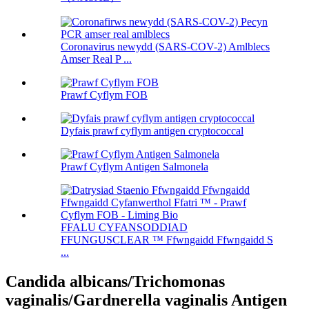
Coronavirus newydd (SARS-COV-2) Amlblecs
Amser Real P ...
Prawf Cyflym FOB
Dyfais prawf cyflym antigen cryptococcal
Prawf Cyflym Antigen Salmonela
FFALU CYFANSODDIAD
FFUNGUSCLEAR ™ Ffwngaidd Ffwngaidd S
...
Candida albicans/Trichomonas
vaginalis/Gardnerella vaginalis Antigen