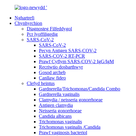
Nghartrefi
Chynhyrchion
Diagnosteg Filfeddygol
Pcr lyoffiligedig
SARS-CoV-2
SARS-CoV-2
Pecyn Antigen SARS-COV-2
SARS-COV-2 RT-PCR
Prawf Cyflym SARS-COV-2 IgG/IgM
Recriwtio dosbarthwyr
Gosod archeb
Canllaw fideo
Clefyd heintus
Gardnerella/Trichomonas/Candida Combo
Gardnerella vaginalis
Clamydia / neisseria gonorrhoeae
Antigen clamydia
Neisseria gonorrhoeae
Candida albicans
Trichomonas vaginalis
Trichomonas vaginalis /Candida
Prawf vaginosis bacteriol