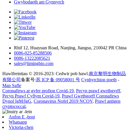
Gwybodaeth am Gynnyrch
Rhif 12, Huayuan Road, Nanjing, Jiangsu, 210042 PR China
0086-025-85288506
0086-13222085621
sales@limingbio.com
Hawlfreintiau © 2016-2023: Cedwir pob hawl.
南京黎明生物制品
有限公司
备案号:
苏 ICP 备 09058001 号
Cynhyrchion poeth
-
Map Safle
Coronafirws ar gyfer profion Covid-19
,
Pecyn prawf gwrthgyrff
,
Pecyn Prawf Cyflym Covid-19
,
Prawf Gwrthgorff Coronafirws
Dynol IgM/IgG
,
Coronavirus Nofel 2019 NCOV
,
Prawf antigen
cryptococcal
,
Anfon E -bost
Whatsapp
Victoria-chen